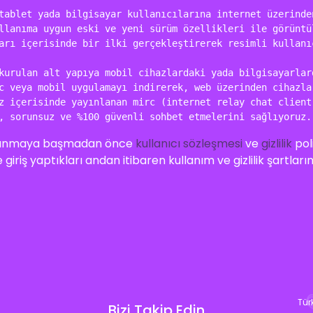
tablet yada bilgisayar kullanıcılarına internet üzerinden
llanıma uygun eski ve yeni sürüm özellikleri ile görüntül
arı içerisinde bir ilki gerçekleştirerek resimli kullanı
kurulan alt yapıya mobil cihazlardaki yada bilgisayarlard
c veya mobil uygulamayı indirerek, web üzerinden cihazlar
z içerisinde yayınlanan mirc (internet relay chat client)
, sorunsuz ve %100 güvenli sohbet etmelerini sağlıyoruz.
ullanmaya başmadan önce
kullanıcı sözleşmesi
ve
gizlilik
pol
 giriş yaptıkları andan itibaren kullanım ve gizlilik şartların
Tür
Bizi Takip Edin