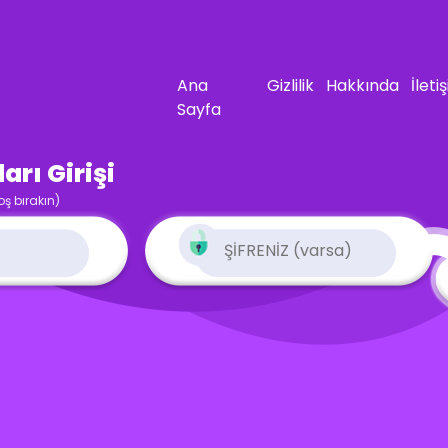
Ana
Gizlilik
Hakkında
İleti
Sayfa
rı Girişi
oş bırakın)