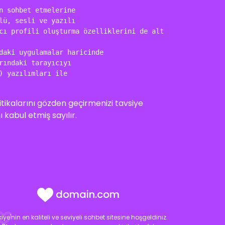
 sohbet etmelerine 

ü, sesli ve yazılı 

cı profili oluşturma özelliklerini de alt yapısına uygul
aki uygulamalar haricinde 

ındaki tarayıcıyı 

 yazılımları ile

itikalarını gözden geçirmenizi tavsiye
ı kabul etmiş sayılır.
domain.com
kiye'nin en kaliteli ve seviyeli sohbet sitesine hoşgeldiniz.