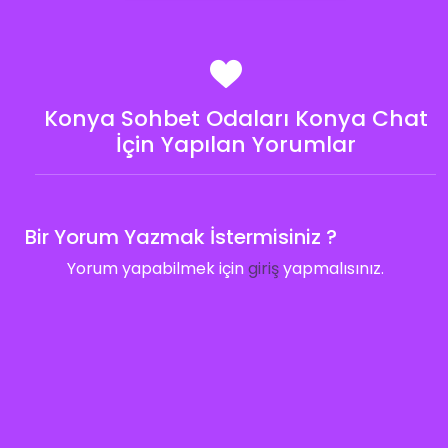
Konya Sohbet Odaları Konya Chat
İçin Yapılan Yorumlar
Bir Yorum Yazmak İstermisiniz ?
Yorum yapabilmek için
giriş
yapmalısınız.