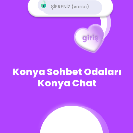
Konya Sohbet Odaları
Konya Chat