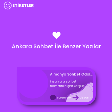
ETİKETLER
Ankara Sohbet İle Benzer Yazılar
Almanya Sohbet Odaları Bedava Almanya Chat Siteleri
İnsanlara sohbet
hizmetini hiçbir karşılık
devamı
yorum yok