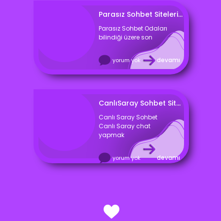
Parasız Sohbet Siteleri Parasız Chat Odaları
Parasız Sohbet Odaları
bilindiği üzere son
devamı
yorum yok
CanlıSaray Sohbet Siteleri Canlı Saray Chat Odaları
Canlı Saray Sohbet
Canlı Saray chat
yapmak
devamı
yorum yok